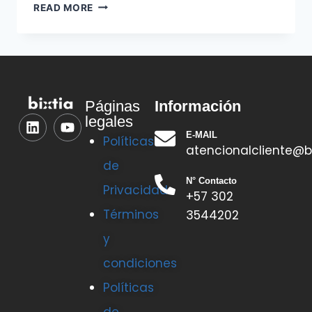
READ MORE
Información
Páginas
legales
E-MAIL
Políticas
atencionalcliente@b
de
N° Contacto
Privacidad
+57 302
Términos
3544202
y
condiciones
Políticas
de