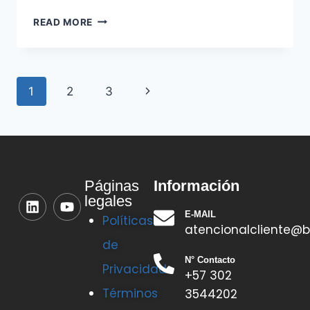
READ MORE
1
2
3
Información
Páginas
legales
E-MAIL
Políticas
atencionalcliente@b
de
N° Contacto
Privacidad
+57 302
Términos
3544202