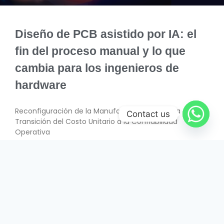
Diseño de PCB asistido por IA: el
fin del proceso manual y lo que
cambia para los ingenieros de
hardware
Reconfiguración de la Manufactura Electrónica –
Contact us
Transición del Costo Unitario a la Confiabilidad
Operativa
SABER MÁS
June 26, 2026