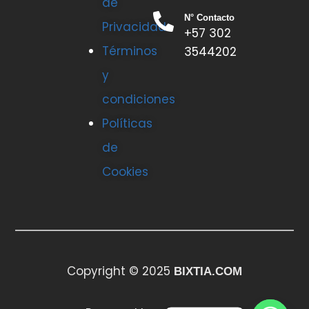
de
N° Contacto
Privacidad
+57 302
Términos
3544202
y
condiciones
Políticas
de
Cookies
Copyright © 2025
BIXTIA.COM