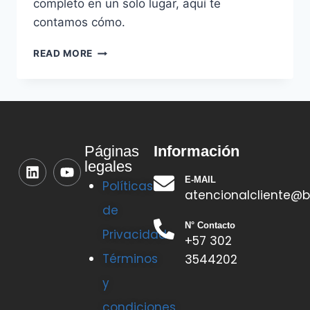
completo en un solo lugar, aquí te
contamos cómo.
READ MORE
Información
Páginas
legales
E-MAIL
Políticas
atencionalcliente@b
de
N° Contacto
Privacidad
+57 302
Términos
3544202
y
condiciones