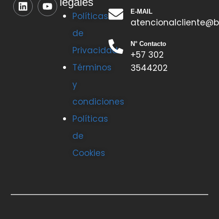
legales
E-MAIL
Políticas
atencionalcliente@b
de
N° Contacto
Privacidad
+57 302
Términos
3544202
y
condiciones
Políticas
de
Cookies