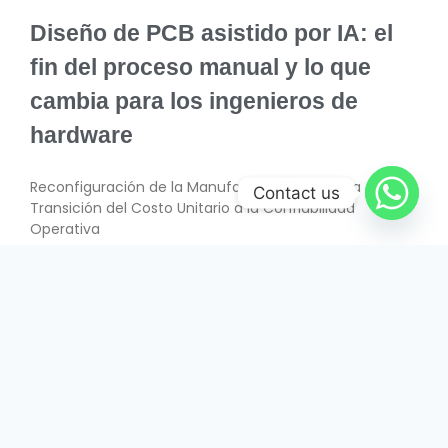
Diseño de PCB asistido por IA: el
fin del proceso manual y lo que
cambia para los ingenieros de
hardware
Reconfiguración de la Manufactura Electrónica –
Contact us
Transición del Costo Unitario a la Confiabilidad
Operativa
SABER MÁS
June 26, 2026
INTERÉS