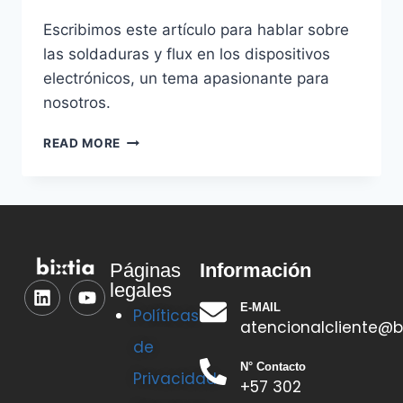
Escribimos este artículo para hablar sobre
las soldaduras y flux en los dispositivos
electrónicos, un tema apasionante para
nosotros.
READ MORE
Información
Páginas
legales
E-MAIL
Políticas
atencionalcliente@b
de
N° Contacto
Privacidad
+57 302