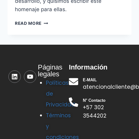
desarrollo, y quisimos escribir este
homenaje para ellas.
READ MORE
Información
Páginas
legales
E-MAIL
Políticas
atencionalcliente@b
de
N° Contacto
Privacidad
+57 302
Términos
3544202
y
condiciones