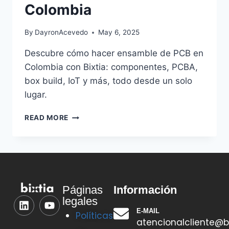
Colombia
By
DayronAcevedo
May 6, 2025
Descubre cómo hacer ensamble de PCB en
Colombia con Bixtia: componentes, PCBA,
box build, IoT y más, todo desde un solo
lugar.
READ MORE
Información
Páginas
legales
E-MAIL
Políticas
atencionalcliente@b