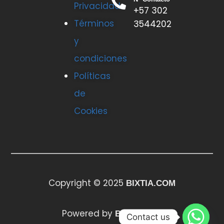
Privacidad
+57 302
Términos
3544202
y
condiciones
Políticas
de
Cookies
Copyright © 2025
BIXTIA.COM
Powered by
BIXTIA.COM
Contact us