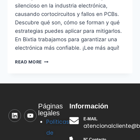
silencioso en la industria electrónica,
causando cortocircuitos y fallos en PCBs.
Descubre qué son, cómo se forman y qué
estrategias puedes aplicar para mitigarlos.
En Bixtia trabajamos para garantizar una
electrónica más confiable. ¡Lee más aquí!
READ MORE
Información
Páginas
legales
E-MAIL
Políticas
atencionalcliente@b
de
N° Contacto