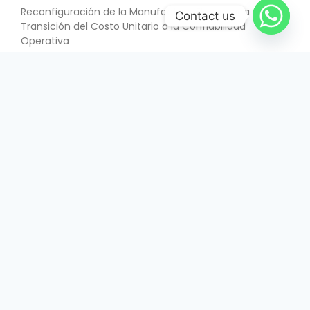
Reconfiguración de la Manufactura Electrónica –
Contact us
Transición del Costo Unitario a la Confiabilidad
Operativa
SABER MÁS
June 26, 2026
INTERÉS