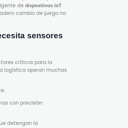
eligente de
dispositivos IoT
dadero cambio de juego no
ecesita sensores
ores críticos para la
la logística operan muchas
e:
mas con precisión
ue detengan la