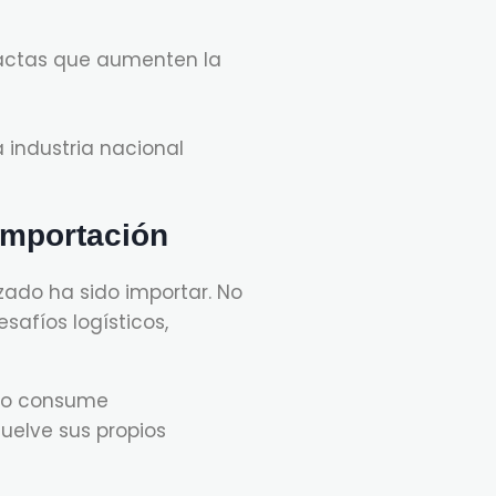
exactas que aumenten la
a industria nacional
 importación
zado ha sido importar. No
safíos logísticos,
olo consume
suelve sus propios