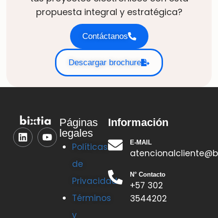
propuesta integral y estratégica?
Contáctanos
Descargar brochure
Información
Páginas
legales
E-MAIL
Políticas
atencionalcliente@b
de
N° Contacto
Privacidad
+57 302
Términos
3544202
y